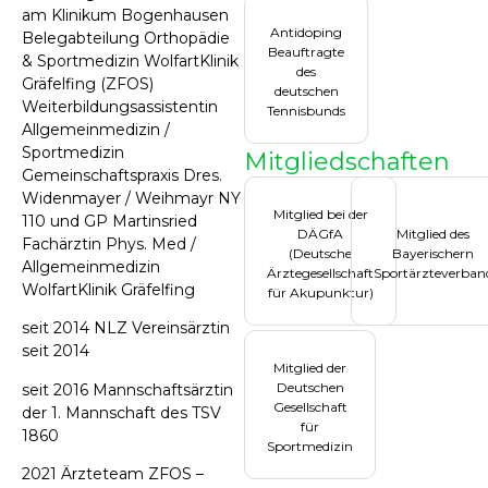
am Klinikum Bogenhausen
Antidoping
Belegabteilung Orthopädie
Beauftragte
& Sportmedizin WolfartKlinik
des
Gräfelfing (ZFOS)
deutschen
Weiterbildungsassistentin
Tennisbunds
Allgemeinmedizin /
Sportmedizin
Mitgliedschaften
Gemeinschaftspraxis Dres.
Widenmayer / Weihmayr NY
Mitglied bei der
110 und GP Martinsried
DÄGfA
Mitglied des
Fachärztin Phys. Med /
(Deutsche
Bayerischern
Allgemeinmedizin
Ärztegesellschaft
Sportärzteverban
WolfartKlinik Gräfelfing
für Akupunktur)
seit 2014 NLZ Vereinsärztin
seit 2014
Mitglied der
Deutschen
seit 2016 Mannschaftsärztin
Gesellschaft
der 1. Mannschaft des TSV
für
1860
Sportmedizin
2021 Ärzteteam ZFOS –