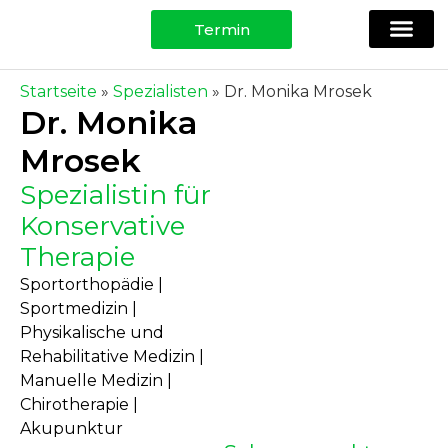
Termin
Ihre Spezi
Physio, Training & Testing
Für Patie
Startseite
»
Spezialisten
» Dr. Monika Mrosek
Dr. Monika
Mrosek
Spezialistin für
Konservative
Therapie
Sportorthopädie |
Sportmedizin |
Physikalische und
Rehabilitative Medizin |
Manuelle Medizin |
Chirotherapie |
Akupunktur