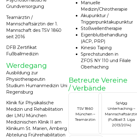
Psychosomatische
Manuelle
Grundversorgung
Medizin/Chirotherapie
Akupunktur /
Teamärztin /
Triggerpunktakupunktur
Mannschaftsärztin der 1.
Stoßwellentherapie
Mannschaft des TSV 1860
Eigenblutbehandlung
seit 2016
(ACP, PRP)
DFB Zertifikat
Kinesio Taping
Fußballmedizin
Sprechstunden in
ZFOS NY 110 und Filiale
Werdegang
Oberhaching
Ausbildung zur
Betreute Vereine
Physiotherapeutin
Studium Humanmedizin Uni
/ Verbände
Regensburg
Klinik für Physikalische
SpVgg
TSV 1860
Unterhaching –
Medizin und Rehabilitation
München –
Mannschaftsärzti
der LMU München
Teamärztin
(Fußball 3. Liga
Medizinischen Klinik II am
2013/2014)
Klinikum St. Marien, Amberg
Abteilung Frührehabilitation