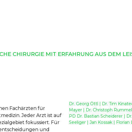
SCHE CHIRURGIE MIT ERFAHRUNG AUS DEM LEI
Dr. Georg Öttl
|
Dr. Tim Kinate
nen Fachärzten für
Mayer
|
Dr. Christoph Rummel
edizin. Jeder Arzt ist auf
PD Dr. Bastian Scheiderer
|
Dr
zialgebiet fokussiert. Für
Seeliger
|
Jan Kossak
|
Florian 
ieentscheidungen und