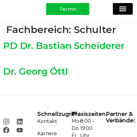
Termin
Ihre Spezi
Physio, Training & Testing
Für Patie
Fachbereich:
Schulter
PD Dr. Bastian Scheiderer
Dr. Georg Öttl
Schnellzugriff
Praxiszeiten
Partner &
Verbände:
Mo–
8:00 –
Kontakt
Do
19:00
Karriere
Fr
Uhr