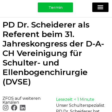
Termin
Ihre Spezi
Physio, Training & Testing
Für Patie
PD Dr. Scheiderer als
Referent beim 31.
Jahreskongress der D-A-
CH Vereinigung für
Schulter- und
Ellenbogenchirurgie
(DVSE)
ZFOS auf weiteren
Lesezeit:
< 1
Minute
Kanälen
Unser Schulterspezialist
PD Dr. Scheiderer hat