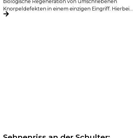
biologische Regeneration von umschriebenen
Knorpeldefekten in einem einzigen Eingriff. Hierbei
wird körpereigenes Knorpelgewebe entnommen,...
Sehnenriss an der Schulter: