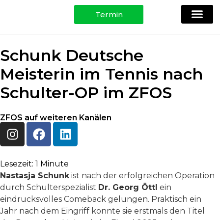
Termin
Ihre Spezi
Physio, Training & Testing
Für Patie
Schunk Deutsche
Meisterin im Tennis nach
Schulter-OP im ZFOS
ZFOS auf weiteren Kanälen
Lesezeit:
1
Minute
Nastasja Schunk
ist nach der erfolgreichen Operation
durch Schulterspezialist
Dr. Georg Öttl
ein
eindrucksvolles Comeback gelungen. Praktisch ein
Jahr nach dem Eingriff konnte sie erstmals den Titel