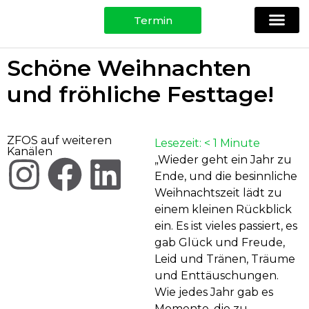
Termin
Ihre Spezi
Physio, Training & Testing
Für Patie
Schöne Weihnachten
und fröhliche Festtage!
ZFOS auf weiteren
Lesezeit:
< 1
Minute
Kanälen
„Wieder geht ein Jahr zu
Ende, und die besinnliche
Weihnachtszeit lädt zu
einem kleinen Rückblick
ein. Es ist vieles passiert, es
gab Glück und Freude,
Leid und Tränen, Träume
und Enttäuschungen.
Wie jedes Jahr gab es
Momente, die zu