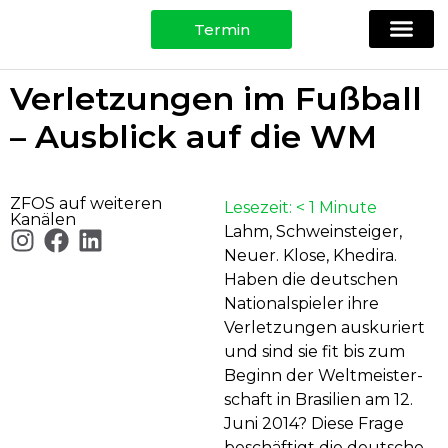
Termin
Ihre Spezi
Physio, Training & Testing
Für Patie
Verletzungen im Fußball
– Ausblick auf die WM
ZFOS auf weiteren
Lesezeit:
< 1
Minute
Kanälen
Lahm, Schweinsteiger,
Neuer. Klose, Khedira.
Haben die deutschen
National­spieler ihre
Verletzungen auskuriert
und sind sie fit bis zum
Beginn der Welt­meister­
schaft in Brasilien am 12.
Juni 2014? Diese Frage
beschäftigt die deutsche