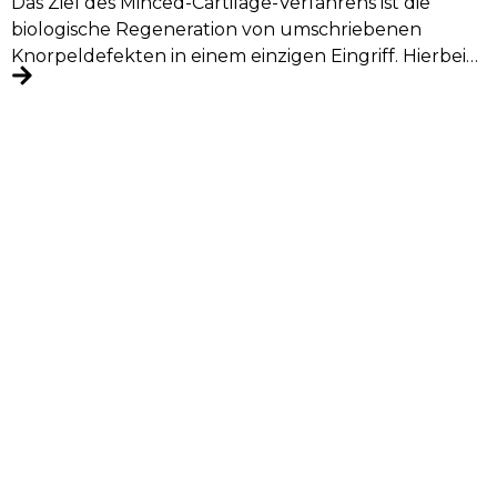
Das Ziel des Minced-Cartilage-Verfahrens ist die
biologische Regeneration von umschriebenen
Knorpeldefekten in einem einzigen Eingriff. Hierbei
wird körpereigenes Knorpelgewebe entnommen,...