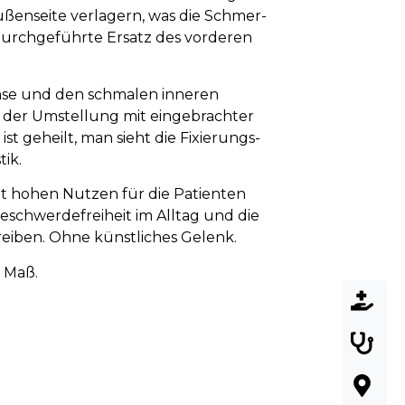
ußen­seite verlagern, was die Schmer­
durch­geführte Er­satz des vor­deren
chse und den schmalen inneren
der Um­stellung mit ein­ge­brachter
 ist geheilt, man sieht die Fixierungs­
ik.
ngt hohen Nutzen für die Pa­tien­ten
e­schwer­de­frei­heit im All­tag und die
­trei­ben. Ohne künst­liches Ge­lenk.
h Maß.