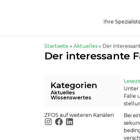
Ihre Spezialist
Startseite
»
Aktuelles
» Der interessa
Der interessante 
Leseze
Kategorien
Unter
Aktuelles
Fälle 
Wissenswertes
stellu
ZFOS auf weiteren Kanälen
Bei ei
se­kun
beding
versch