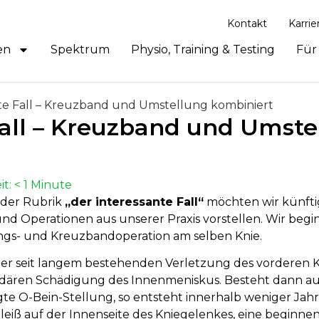
Kontakt
Karrie
en
Spektrum
Physio, Training & Testing
Für
nte Fall – Kreuzband und Umstellung kombiniert
Fall – Kreuzband und Umste
it:
< 1
Minute
 der Rubrik
„der interessante Fall“
möchten wir künftig
und Operatio­nen aus unserer Praxis vor­stellen. Wir be­g
ngs- und Kreuz­band­operation am selben Knie.
ner seit lan­gem be­stehen­den Ver­letzung des vor­deren
­dären Schä­di­gung des Innen­menis­kus. Besteht dann au
te O-Bein-Stellung, so ent­steht inner­halb weniger Jahr
leiß auf der Innen­seite des Knie­ge­len­kes, eine be­ginn