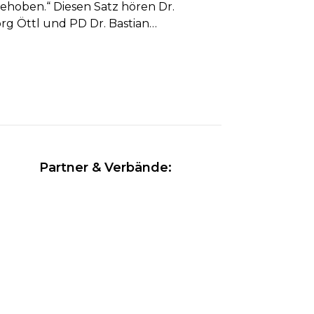
sst
ehoben.“ Diesen Satz hören Dr.
rg Öttl und PD Dr. Bastian
iderer beinahe täglich....
Partner & Verbände: