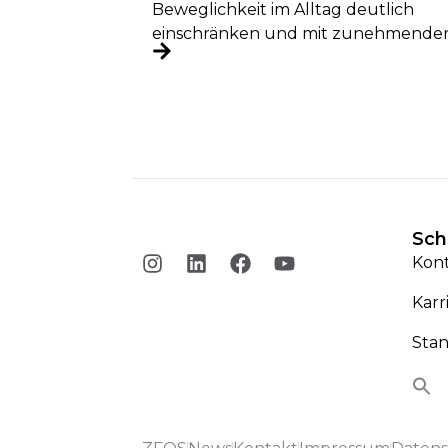
Beweglichkeit im Alltag deutlich
einschränken und mit zunehmende
Schmerzen verbunden sein. Besond
häufig betroffen sind Hüfte, Knie...
Sch
Kon
Karr
Sta