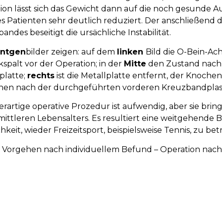
ion lässt sich das G­ewicht dann auf die noch gesunde A
s Patienten sehr deutlich re­du­ziert. Der an­schlie­ßend 
andes be­seitigt die ur­säch­liche In­sta­bi­lität.
ntgen­
bilder zeigen: auf dem
linken
Bild die O-Bein-A
­spalt vor der Operation; in der
Mitte
den Zu­stand nach 
­platte;
rechts
ist die Metall­platte ent­fernt, der Knochen
hen nach der durch­geführten vor­deren Kreuz­band­plast
er­artige operative Pro­ze­dur ist auf­wendig, aber sie bri
ittleren Lebens­alters. Es re­sul­tiert eine weit­ge­hen­de B
h­keit, wieder Frei­zeit­sport, bei­spiels­weise Tennis, zu be
:
Vorgehen nach in­di­vi­duellem Be­fund – Operation nac