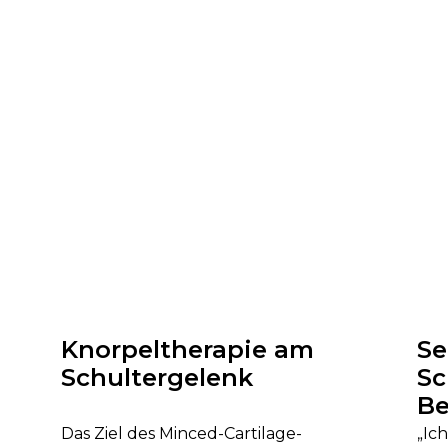
Knorpeltherapie am
Se
Schultergelenk
Sc
Be
ei
Das Ziel des Minced-Cartilage-
„Ic