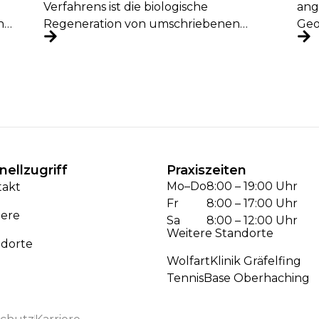
pa
Verfahrens ist die biologische
ang
n
Regeneration von umschriebenen
Geo
ers
Knorpeldefekten in einem einzigen
Sche
Eingriff. Hierbei wird körpereigenes
Knorpelgewebe entnommen,...
nellzugriff
Praxiszeiten
Mo–Do
8:00 – 19:00 Uhr
takt
Fr
8:00 – 17:00 Uhr
iere
Sa
8:00 – 12:00 Uhr
Weitere Standorte
ndorte
WolfartKlinik Gräfelfing
TennisBase Oberhaching