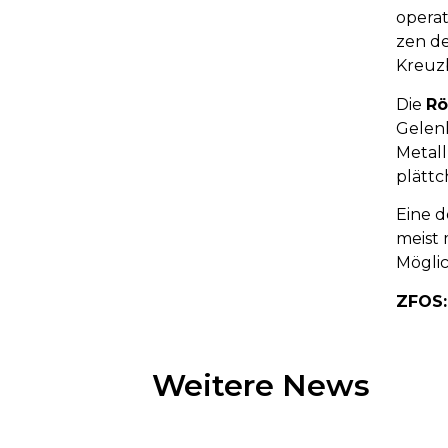
operat
zen de
Kreuz­b
Die
Rö
Gelenk
Metall
plättc
Eine d
meist m
Mög­lic
ZFOS
Weitere News