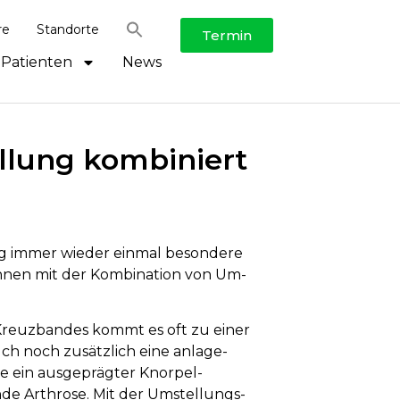
re
Standorte
Termin
 Patienten
News
llung kombiniert
 immer wieder ein­mal be­son­dere
innen mit der Kom­bi­nation von Um­
 Kreuz­bandes kommt es oft zu einer
ch noch zu­sätzlich eine an­lage­
e ein aus­ge­prägter Knorpel­
ende Arthrose. Mit der Um­stellungs­